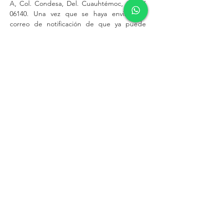
A, Col. Condesa, Del. Cuauhtémoc, CDMX
06140. Una vez que se haya enviado el
correo de notificación de que ya puede
pasar a recoger su pedido, tiene un máximo
de 30 días naturales para acudir a la tienda
física. En caso de que no se presente en
ese tiempo, y no podamos localizarlo con la
información de contacto proporcionada, su
pedido será considerado como
abandonado. Ésta política es aplicable para
CDMX y Estado de México.
Los horarios de nuestra tienda física son los
siguientes:
Martes a viernes 11:00 a 20:00 hrs.
Sábado 11:00 a 19:00 hrs.
Domingo 11:00 a 18:00 hrs.
*Para saber si laboramos en días festivos
puede consultarlo en Google, Facebook y/o
Instagram